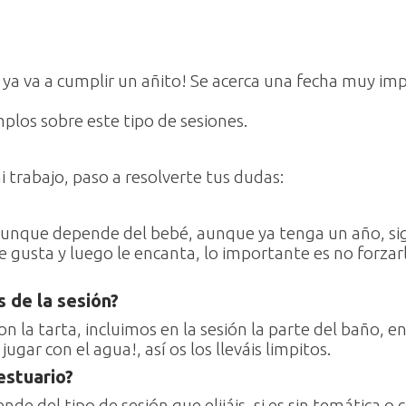
ya va a cumplir un añito! Se acerca una fecha muy imp
plos sobre este tipo de sesiones.
trabajo, paso a resolverte tus dudas:
 aunque depende del bebé, aunque ya tenga un año, s
e gusta y luego le encanta, lo importante es no forzarl
 de la sesión?
la tarta, incluimos en la sesión la parte del baño, e
jugar con el agua!, así os los lleváis limpitos.
estuario?
de del tipo de sesión que elijáis, si es sin temática o