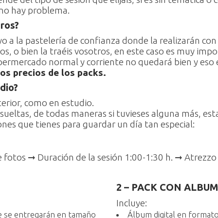
, no hay problema.
tros?
yo a la pastelería de confianza donde la realizarán co
, o bien la traéis vosotros, en este caso es muy impo
upermercado normal y corriente no quedará bien y eso en
los precios de los packs.
dio?
terior, como en estudio.
sueltas, de todas maneras si tuvieses alguna más, est
ones que tienes para guardar un día tan especial:
 fotos ➞ Duración de la sesión 1:00-1:30 h. ➞ Atrezz
2 – PACK CON ALBU
Incluye:
que se entregarán en tamaño
Álbum digital en format